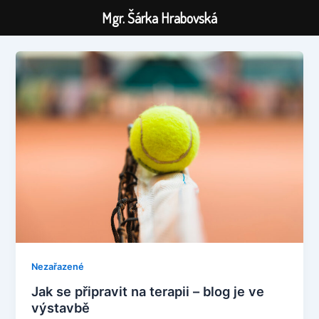
Mgr. Šárka Hrabovská
Přeskočit
na
obsah
Nezařazené
Jak se připravit na terapii – blog je ve
výstavbě